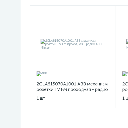
2CLA815070A1001 ABB механизм
2C
розетки TV FM проходная - радио
ро
ABB Niessen
Ni
1 шт
1 