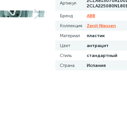
2CLA815070A100
Артикул
2CLA225080N180
Бренд
ABB
Коллекция
Zenit Niessen
Материал
пластик
Цвет
антрацит
Стиль
стандартный
Страна
Испания