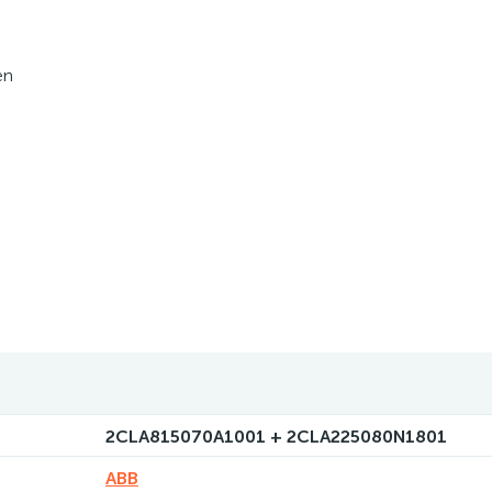
en
2CLA815070A1001 + 2CLA225080N1801
ABB