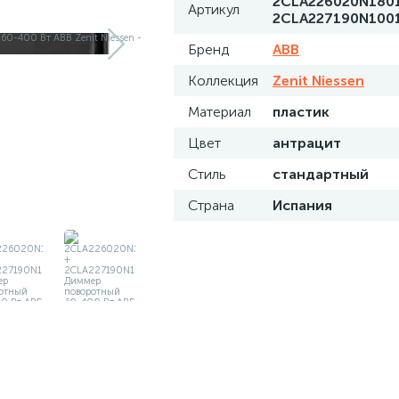
2CLA226020N180
Артикул
2CLA227190N100
Бренд
ABB
Коллекция
Zenit Niessen
Материал
пластик
Цвет
антрацит
Стиль
стандартный
Страна
Испания