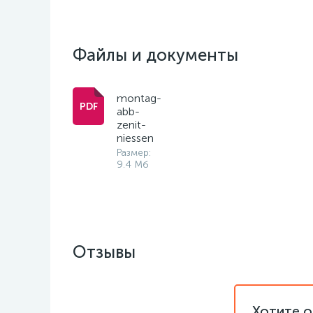
Файлы и документы
montag-
abb-
zenit-
niessen
Размер:
9.4 Мб
Отзывы
Хотите о