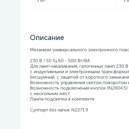
Niessen
Описание
Механизм универсального электронного пово
230 B / 50 Гц 60 - 500 Вт/ВА
Для ламп накаливания, галогенных ламп 230 В
с индуктивными и электронными трансформа
бесшумный, с защитой от короткого замыкания
Возможность управления светом поворотом 
Возможность подключения кнопок (N2X04.5) 
с нескольких мест.
Лампа подсветки в комплекте.
Суппорт без лапок N2271.9