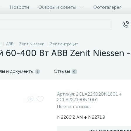
Новости
Обзоры и советы
Фотогалерея
и
ABB
Zenit Niessen
Zenit антрацит
60-400 Вт ABB Zenit Niessen -
лы и документы
Отзывы
1
0
Артикул:
2CLA226020N1801 +
2CLA227190N1001
Пока нет отзывов
N2260.2 AN + N2271.9