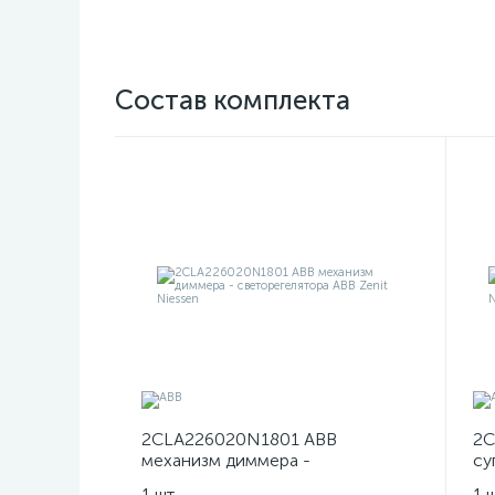
Состав комплекта
2CLA226020N1801 ABB
2C
механизм диммера -
су
светорегелятора ABB Zenit
Ni
1 шт
1 