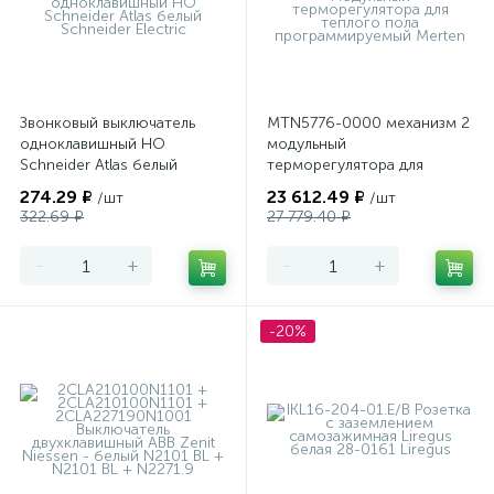
Звонковый выключатель
MTN5776-0000 механизм 2
одноклавишный НО
модульный
Schneider Atlas белый
терморегулятора для
теплого пола
274.29 ₽
23 612.49 ₽
/шт
/шт
программируемый Merten
322.69 ₽
27 779.40 ₽
-
+
-
+
-20%