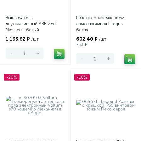
Выключатель
Розетка с заземлением
двухклавишный ABB Zenit
самозажимная Liregus
Niessen - белый
белая
1 133.82 ₽
602.40 ₽
/шт
/шт
753 ₽
-
+
-
+
-20%
-10%