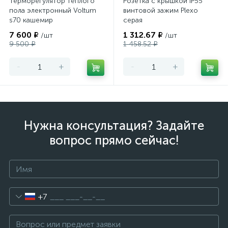
Терморегулятор теплого
Розетка с крышкой IP55
пола электронный Voltum
винтовой зажим Plexo
s70 кашемир
серая
7 600 ₽
1 312.67 ₽
/шт
/шт
9 500 ₽
1 458.52 ₽
-
+
-
+
Нужна консультация? Задайте
вопрос прямо сейчас!
+7