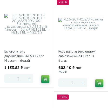
-20%
Выключатель
Розетка с заземлением
двухклавишный ABB Zenit
самозажимная Liregus
Niessen - белый
белая
1 133.82 ₽
602.40 ₽
/шт
/шт
753 ₽
-
+
-
+
-10%