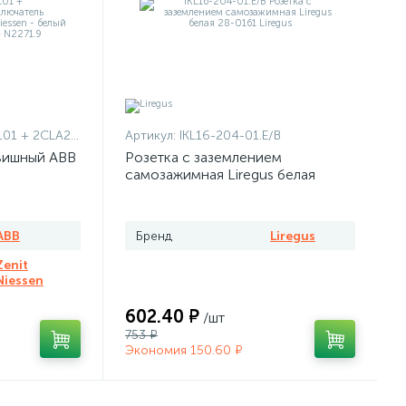
1101 + 2CLA227190N1001
Артикул:
IKL16-204-01.E/B
вишный ABB
Розетка с заземлением
самозажимная Liregus белая
ABB
Бренд
Liregus
Zenit
Niessen
602.40 ₽
/шт
753 ₽
Экономия 150.60 ₽