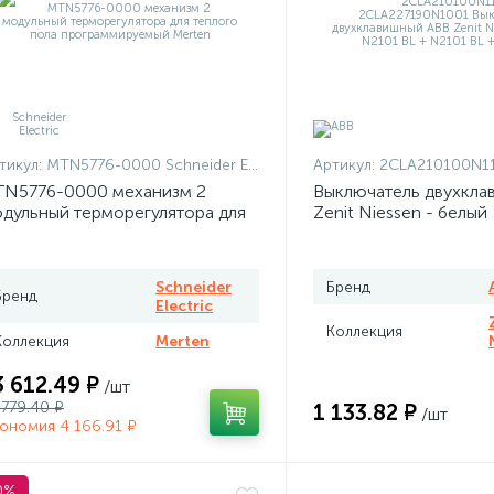
тикул:
MTN5776-0000 Schneider Electric
Артикул:
2CLA210100N1101 + 2CLA210100N
N5776-0000 механизм 2
Выключатель двухкла
дульный терморегулятора для
Zenit Niessen - белый
плого пола программируемый
rten
Schneider
Бренд
Бренд
Electric
Коллекция
Коллекция
Merten
3 612.49 ₽
/шт
 779.40 ₽
1 133.82 ₽
/шт
ономия 4 166.91 ₽
0%