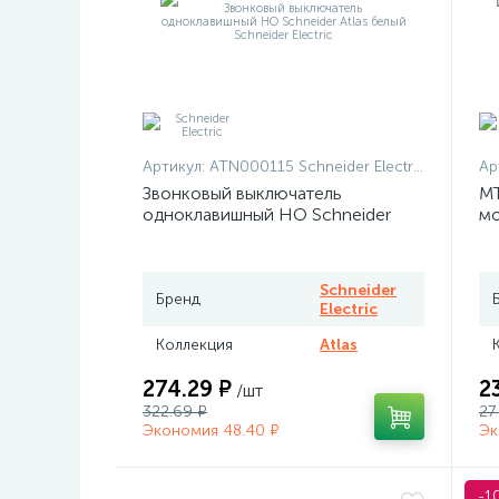
Артикул:
ATN000115 Schneider Electric
Ар
Звонковый выключатель
MT
одноклавишный НО Schneider
мо
Atlas белый
те
Me
Schneider
Бренд
Electric
Коллекция
Atlas
274.29 ₽
2
/шт
322.69 ₽
27
Экономия 48.40 ₽
Эк
-1