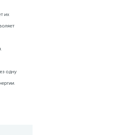
т их
воляет
.
ез одну
нергии.