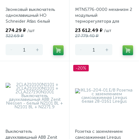
Звонковый выключатель
MTN5776-0000 механизм 2
одноклавишный НО
модульный
Schneider Atlas белый
терморегулятора для
теплого пола
274.29 ₽
23 612.49 ₽
/шт
/шт
программируемый Merten
322.69 ₽
27 779.40 ₽
-
+
-
+
-20%
Выключатель
Розетка с заземлением
двухклавишный ABB Zenit
самозажимная Liregus