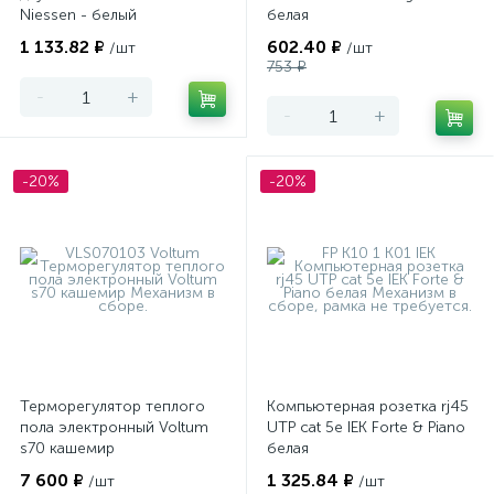
Niessen - белый
белая
1 133.82 ₽
602.40 ₽
/шт
/шт
753 ₽
-
+
-
+
-20%
-20%
Терморегулятор теплого
Компьютерная розетка rj45
пола электронный Voltum
UTP cat 5e IEK Forte & Piano
s70 кашемир
белая
7 600 ₽
1 325.84 ₽
/шт
/шт