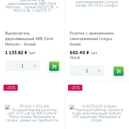
Выключатель
Розетка с заземлением
двухклавишный ABB Zenit
самозажимная Liregus
Niessen - белый
белая
1 133.82 ₽
602.40 ₽
/шт
/шт
753 ₽
-
+
-
+
-20%
-20%