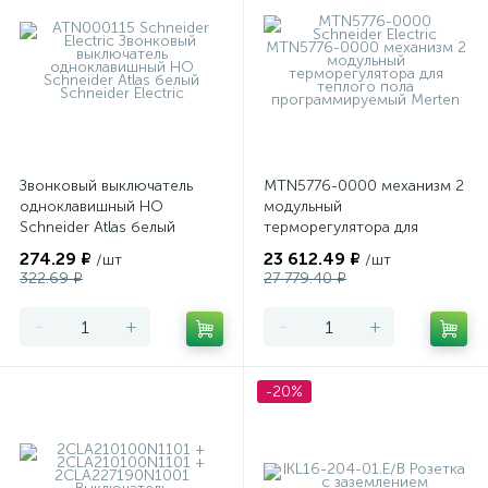
Звонковый выключатель
MTN5776-0000 механизм 2
одноклавишный НО
модульный
Schneider Atlas белый
терморегулятора для
теплого пола
274.29 ₽
23 612.49 ₽
/шт
/шт
программируемый Merten
322.69 ₽
27 779.40 ₽
-
+
-
+
-20%