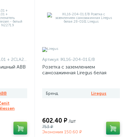
1101 + 2CLA227190N1001
Артикул:
IKL16-204-01.E/B
вишный ABB
Розетка с заземлением
самозажимная Liregus белая
ABB
Бренд
Liregus
Zenit
Niessen
602.40 ₽
/шт
753 ₽
Экономия 150.60 ₽