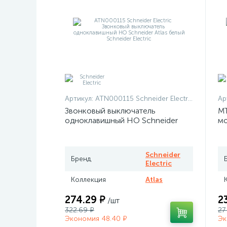
Артикул:
ATN000115 Schneider Electric
Ар
Звонковый выключатель
MT
одноклавишный НО Schneider
мо
Atlas белый
те
Me
Schneider
Бренд
Electric
Коллекция
Atlas
274.29 ₽
2
/шт
322.69 ₽
27
Экономия 48.40 ₽
Эк