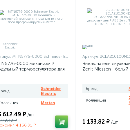
тикул:
MTN5776-0000 Schneider Electric
Артикул:
2CLA210100N1101 + 2CLA210100N
N5776-0000 механизм 2
Выключатель двухкла
дульный терморегулятора для
Zenit Niessen - белый
плого пола программируемый
rten
Schneider
Бренд
Бренд
Electric
Коллекция
Коллекция
Merten
3 612.49 ₽
/шт
 779.40 ₽
1 133.82 ₽
/шт
ономия 4 166.91 ₽