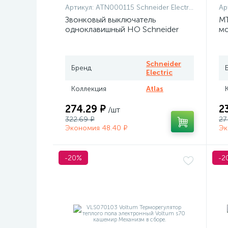
Артикул:
ATN000115 Schneider Electric
Ар
Звонковый выключатель
MT
одноклавишный НО Schneider
мо
Atlas белый
те
Me
Schneider
Бренд
Electric
Коллекция
Atlas
274.29 ₽
2
/шт
322.69 ₽
27
Экономия 48.40 ₽
Эк
-20%
-2