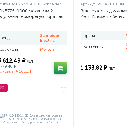
тикул:
MTN5776-0000 Schneider Electric
Артикул:
2CLA210100N1101 + 2CLA210100N
N5776-0000 механизм 2
Выключатель двухкла
дульный терморегулятора для
Zenit Niessen - белый
плого пола программируемый
rten
Schneider
Бренд
Бренд
Electric
Коллекция
Коллекция
Merten
3 612.49 ₽
/шт
 779.40 ₽
1 133.82 ₽
/шт
ономия 4 166.91 ₽
0%