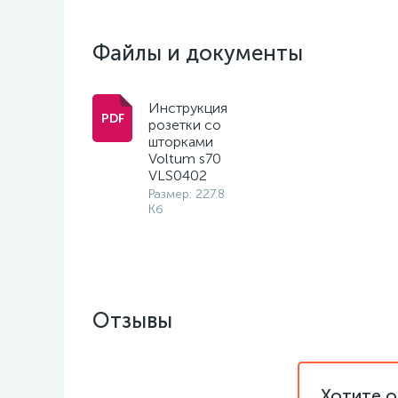
Файлы и документы
Инструкция
розетки со
шторками
Voltum s70
VLS0402
Размер: 227.8
Кб
Отзывы
Хотите о