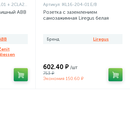
1101 + 2CLA227190N1001
Артикул:
IKL16-204-01.E/B
вишный ABB
Розетка с заземлением
самозажимная Liregus белая
ABB
Бренд
Liregus
Zenit
Niessen
602.40 ₽
/шт
753 ₽
Экономия 150.60 ₽