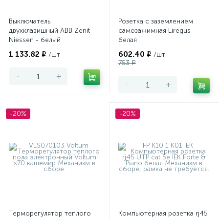
Выключатель
Розетка с заземлением
двухклавишный ABB Zenit
самозажимная Liregus
Niessen - белый
белая
1 133.82 ₽
602.40 ₽
/шт
/шт
753 ₽
-
+
-
+
-20%
-20%
Терморегулятор теплого
Компьютерная розетка rj45