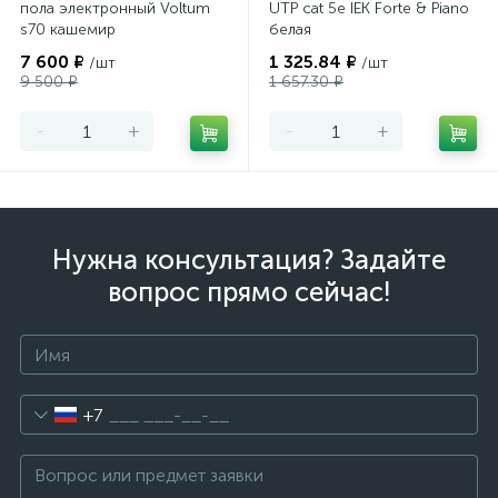
пола электронный Voltum
UTP cat 5e IEK Forte & Piano
s70 кашемир
белая
7 600 ₽
1 325.84 ₽
/шт
/шт
9 500 ₽
1 657.30 ₽
-
+
-
+
Нужна консультация? Задайте
вопрос прямо сейчас!
+7