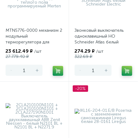
MTN5776-0000 механизм 2
Звонковый выключатель
модульный
одноклавишный НО
терморегулятора для
Schneider Atlas белый
теплого пола
23 612.49 ₽
274.29 ₽
/шт
/шт
программируемый Merten
27 779.40 ₽
322.69 ₽
-
+
-
+
-20%