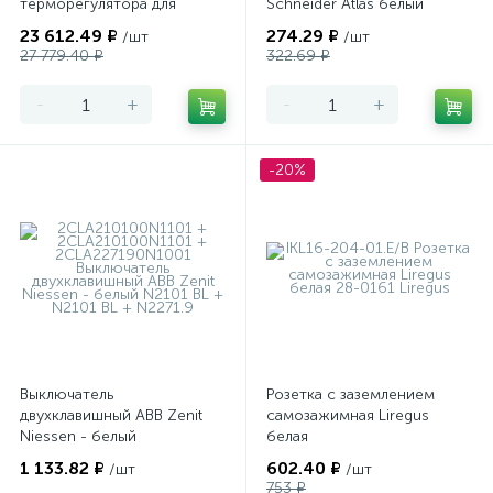
терморегулятора для
Schneider Atlas белый
теплого пола
23 612.49 ₽
274.29 ₽
/шт
/шт
программируемый Merten
27 779.40 ₽
322.69 ₽
-
+
-
+
-20%
Выключатель
Розетка с заземлением
двухклавишный ABB Zenit
самозажимная Liregus
Niessen - белый
белая
1 133.82 ₽
602.40 ₽
/шт
/шт
753 ₽