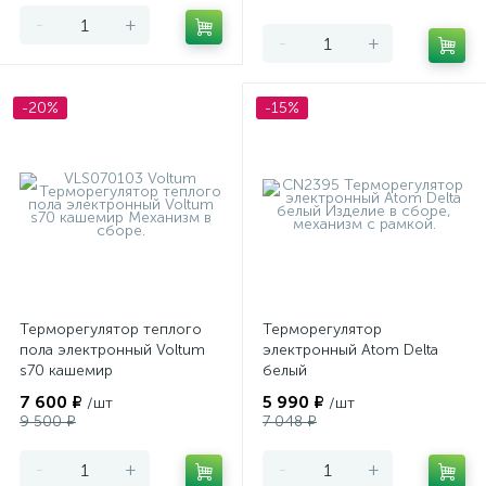
-
+
-
+
-20%
-15%
Терморегулятор теплого
Терморегулятор
пола электронный Voltum
электронный Atom Delta
s70 кашемир
белый
7 600 ₽
5 990 ₽
/шт
/шт
9 500 ₽
7 048 ₽
-
+
-
+