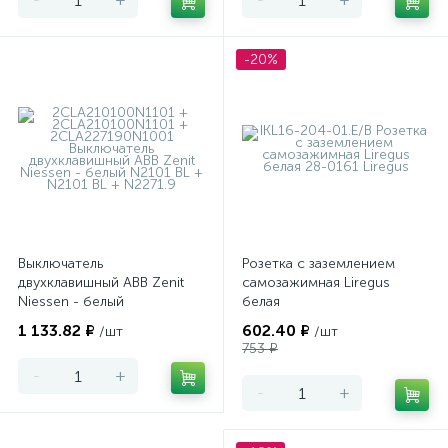
-20%
Выключатель
Розетка с заземлением
двухклавишный ABB Zenit
самозажимная Liregus
Niessen - белый
белая
1 133.82 ₽
602.40 ₽
/шт
/шт
753 ₽
-
+
-
+