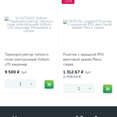
-10%
Терморегулятор теплого
Розетка с крышкой IP55
пола электронный Voltum
винтовой зажим Plexo
s70 кашемир
серая
9 500 ₽
1 312.67 ₽
/шт
/шт
1 458.52 ₽
-
+
-
+