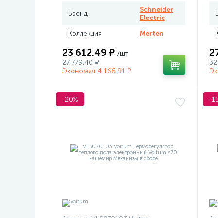
Schneider
Бренд
Electric
Коллекция
Merten
23 612.49 ₽
2
/шт
27 779.40 ₽
32
Экономия 4 166.91 ₽
Эк
-20%
-1