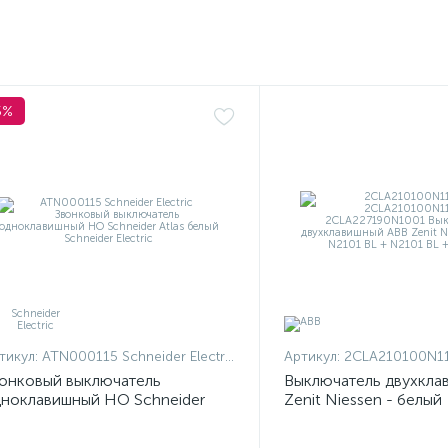
5%
тикул:
ATN000115 Schneider Electric
Артикул:
2CLA210100N1101 + 2CLA210100N
онковый выключатель
Выключатель двухкла
ноклавишный НО Schneider
Zenit Niessen - белый
las белый