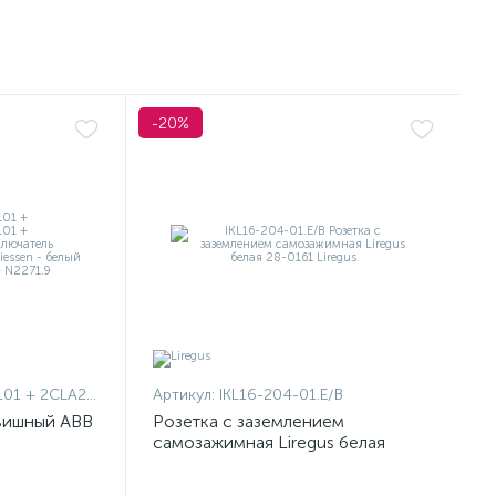
-20%
1101 + 2CLA227190N1001
Артикул:
IKL16-204-01.E/B
вишный ABB
Розетка с заземлением
самозажимная Liregus белая