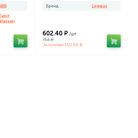
ABB
Бренд
Liregus
Zenit
Niessen
602.40 ₽
/шт
753 ₽
Экономия 150.60 ₽