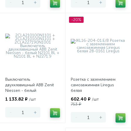
-
+
-
+
-20%
Выключатель
Розетка с заземлением
двухклавишный ABB Zenit
самозажимная Liregus
Niessen - белый
белая
1 133.82 ₽
602.40 ₽
/шт
/шт
753 ₽
-
+
-
+