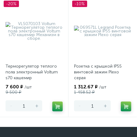
-20%
-10%
Терморегулятор теплого
Розетка с крышкой IP55
пола электронный Voltum
винтовой зажим Plexo
s70 кашемир
серая
7 600 ₽
1 312.67 ₽
/шт
/шт
9 500 ₽
1 458.52 ₽
-
+
-
+