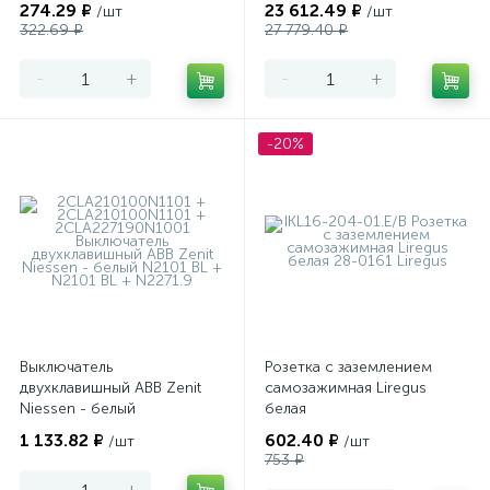
274.29 ₽
23 612.49 ₽
/шт
/шт
программируемый Merten
322.69 ₽
27 779.40 ₽
-
+
-
+
-20%
Выключатель
Розетка с заземлением
двухклавишный ABB Zenit
самозажимная Liregus
Niessen - белый
белая
1 133.82 ₽
602.40 ₽
/шт
/шт
753 ₽
-
+