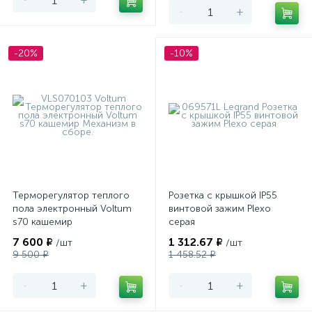
-
+
-20%
-10%
Терморегулятор теплого
Розетка с крышкой IP55
пола электронный Voltum
винтовой зажим Plexo
s70 кашемир
серая
7 600 ₽
1 312.67 ₽
/шт
/шт
9 500 ₽
1 458.52 ₽
-
+
-
+