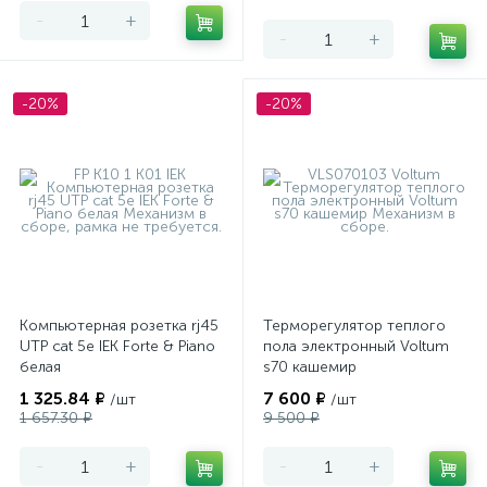
-
+
-
+
-20%
-20%
Компьютерная розетка rj45
Терморегулятор теплого
UTP cat 5e IEK Forte & Piano
пола электронный Voltum
белая
s70 кашемир
1 325.84 ₽
7 600 ₽
/шт
/шт
1 657.30 ₽
9 500 ₽
-
+
-
+