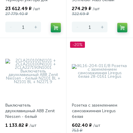
теплого пола
23 612.49 ₽
274.29 ₽
/шт
/шт
программируемый Merten
27 779.40 ₽
322.69 ₽
-
+
-
+
-20%
Выключатель
Розетка с заземлением
двухклавишный ABB Zenit
самозажимная Liregus
Niessen - белый
белая
1 133.82 ₽
602.40 ₽
/шт
/шт
753 ₽