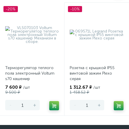
-20%
-10%
Терморегулятор теплого
Розетка с крышкой IP55
пола электронный Voltum
винтовой зажим Plexo
s70 кашемир
серая
7 600 ₽
1 312.67 ₽
/шт
/шт
9 500 ₽
1 458.52 ₽
-
+
-
+