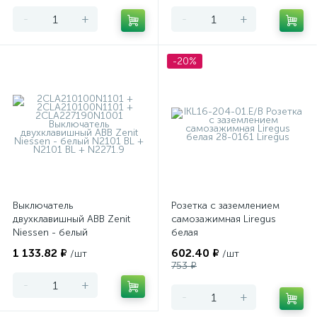
-
+
-
+
-20%
Выключатель
Розетка с заземлением
двухклавишный ABB Zenit
самозажимная Liregus
Niessen - белый
белая
1 133.82 ₽
602.40 ₽
/шт
/шт
753 ₽
-
+
-
+