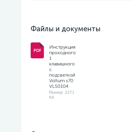
Файлы и документы
Инструкция
проходного
1
клавишного
с
подсветкой
Voltum s70
VLS0104
Размер: 227.1
Кб