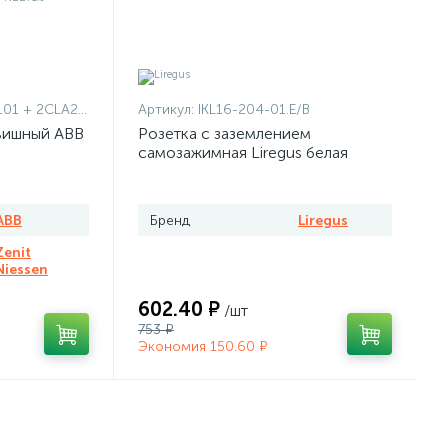
1101 + 2CLA227190N1001
Артикул:
IKL16-204-01.E/B
вишный ABB
Розетка с заземлением
самозажимная Liregus белая
ABB
Бренд
Liregus
Zenit
Niessen
602.40 ₽
/шт
753 ₽
Экономия 150.60 ₽