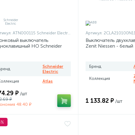
тикул:
ATN000115 Schneider Electric
Артикул:
2CLA210100N1101 + 2CLA210100N
онковый выключатель
Выключатель двухкла
ноклавишный НО Schneider
Zenit Niessen - белый
las белый
Schneider
Бренд
Бренд
Electric
Коллекция
Коллекция
Atlas
74.29 ₽
/шт
2.69 ₽
1 133.82 ₽
/шт
ономия 48.40 ₽
5%