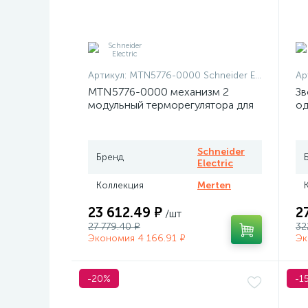
Артикул:
MTN5776-0000 Schneider Electric
Ар
MTN5776-0000 механизм 2
Зв
модульный терморегулятора для
од
теплого пола программируемый
At
Merten
Schneider
Бренд
Electric
Коллекция
Merten
23 612.49 ₽
2
/шт
27 779.40 ₽
32
Экономия 4 166.91 ₽
Эк
-20%
-1