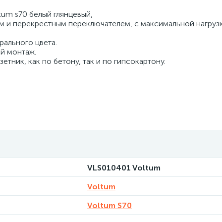
um s70 белый глянцевый,
ким и перекрестным переключателем, с максимальной нагруз
рального цвета.
й монтаж.
тник, как по бетону, так и по гипсокартону.
VLS010401 Voltum
Voltum
Voltum S70