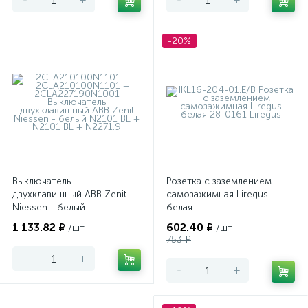
-20%
Выключатель
Розетка с заземлением
двухклавишный ABB Zenit
самозажимная Liregus
Niessen - белый
белая
1 133.82 ₽
602.40 ₽
/шт
/шт
753 ₽
-
+
-
+