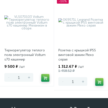
-10%
Терморегулятор теплого
Розетка с крышкой IP55
пола электронный Voltum
винтовой зажим Plexo
s70 кашемир
серая
9 500 ₽
1 312.67 ₽
/шт
/шт
1 458.52 ₽
-
+
-
+