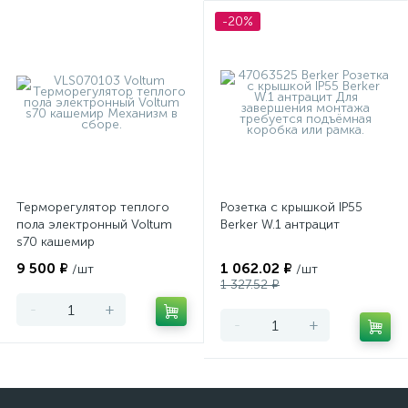
-20%
Терморегулятор теплого
Розетка с крышкой IP55
пола электронный Voltum
Berker W.1 антрацит
s70 кашемир
9 500 ₽
1 062.02 ₽
/шт
/шт
1 327.52 ₽
-
+
-
+