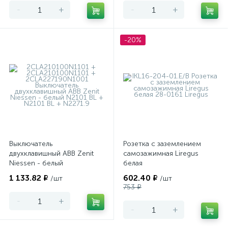
-
+
-
+
-20%
Выключатель
Розетка с заземлением
двухклавишный ABB Zenit
самозажимная Liregus
Niessen - белый
белая
1 133.82 ₽
602.40 ₽
/шт
/шт
753 ₽
-
+
-
+