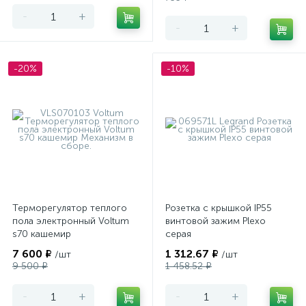
-
+
-
+
-20%
-10%
Терморегулятор теплого
Розетка с крышкой IP55
пола электронный Voltum
винтовой зажим Plexo
s70 кашемир
серая
7 600 ₽
1 312.67 ₽
/шт
/шт
9 500 ₽
1 458.52 ₽
-
+
-
+