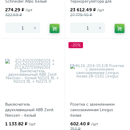
Schneider Atlas белый
терморегулятора для
теплого пола
274.29 ₽
23 612.49 ₽
/шт
/шт
программируемый Merten
322.69 ₽
27 779.40 ₽
-
+
-
+
-20%
Выключатель
Розетка с заземлением
двухклавишный ABB Zenit
самозажимная Liregus
Niessen - белый
белая
1 133.82 ₽
602.40 ₽
/шт
/шт
753 ₽