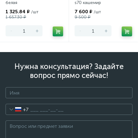
белая
s70 кашемир
1 325.84 ₽
7 600 ₽
/шт
/шт
1 657.30 ₽
9 500 ₽
-
+
-
+
Нужна консультация? Задайте
вопрос прямо сейчас!
+7