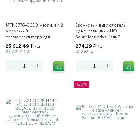
MTN5776-0000 механизм 2
Звонковый выключатель
модульный
одноклавишный НО
терморегулятора для
Schneider Atlas белый
теплого пола
23 612.49 ₽
274.29 ₽
/шт
/шт
программируемый Merten
27 779.40 ₽
322.69 ₽
-
+
-
+
-20%