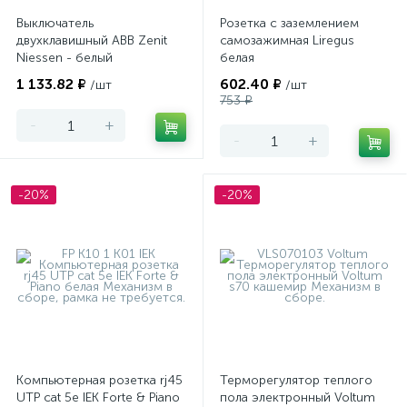
Выключатель
Розетка с заземлением
двухклавишный ABB Zenit
самозажимная Liregus
Niessen - белый
белая
1 133.82 ₽
602.40 ₽
/шт
/шт
753 ₽
-
+
-
+
-20%
-20%
Компьютерная розетка rj45
Терморегулятор теплого
UTP cat 5e IEK Forte & Piano
пола электронный Voltum