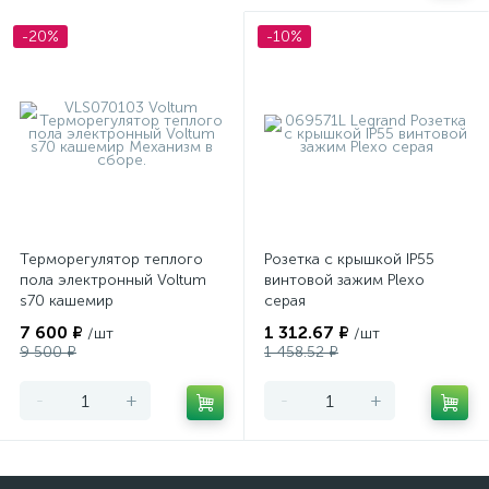
-20%
-10%
Терморегулятор теплого
Розетка с крышкой IP55
пола электронный Voltum
винтовой зажим Plexo
s70 кашемир
серая
7 600 ₽
1 312.67 ₽
/шт
/шт
9 500 ₽
1 458.52 ₽
-
+
-
+