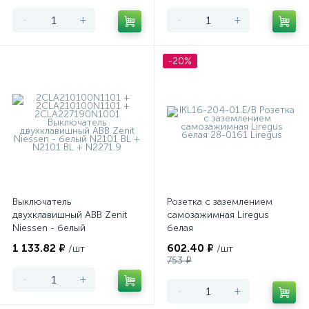
-
+
-
+
-20%
Выключатель
Розетка с заземлением
двухклавишный ABB Zenit
самозажимная Liregus
Niessen - белый
белая
1 133.82 ₽
602.40 ₽
/шт
/шт
753 ₽
-
+
-
+