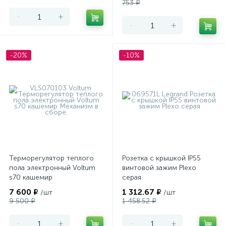
753 ₽
-
+
-
+
-20%
-10%
Терморегулятор теплого
Розетка с крышкой IP55
пола электронный Voltum
винтовой зажим Plexo
s70 кашемир
серая
7 600 ₽
1 312.67 ₽
/шт
/шт
9 500 ₽
1 458.52 ₽
-
+
-
+