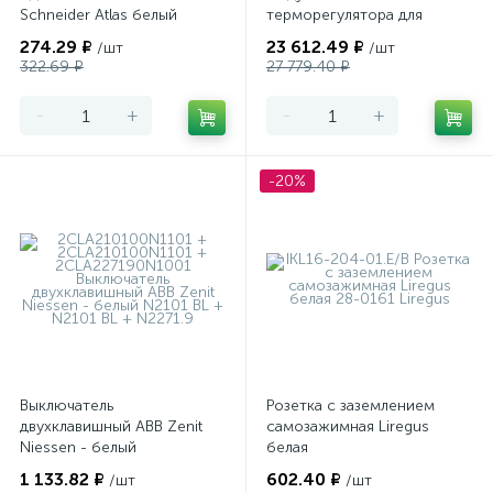
Schneider Atlas белый
терморегулятора для
теплого пола
274.29 ₽
23 612.49 ₽
/шт
/шт
программируемый Merten
322.69 ₽
27 779.40 ₽
-
+
-
+
-20%
Выключатель
Розетка с заземлением
двухклавишный ABB Zenit
самозажимная Liregus
Niessen - белый
белая
1 133.82 ₽
602.40 ₽
/шт
/шт