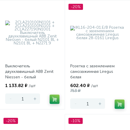
-20%
Выключатель
Розетка с заземлением
двухклавишный ABB Zenit
самозажимная Liregus
Niessen - белый
белая
1 133.82 ₽
602.40 ₽
/шт
/шт
753 ₽
-
+
-
+
-20%
-10%