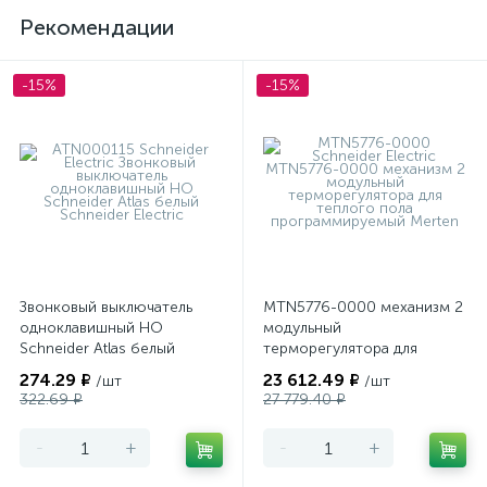
Рекомендации
-15%
-15%
Звонковый выключатель
MTN5776-0000 механизм 2
одноклавишный НО
модульный
Schneider Atlas белый
терморегулятора для
теплого пола
274.29 ₽
23 612.49 ₽
/шт
/шт
программируемый Merten
322.69 ₽
27 779.40 ₽
-
+
-
+