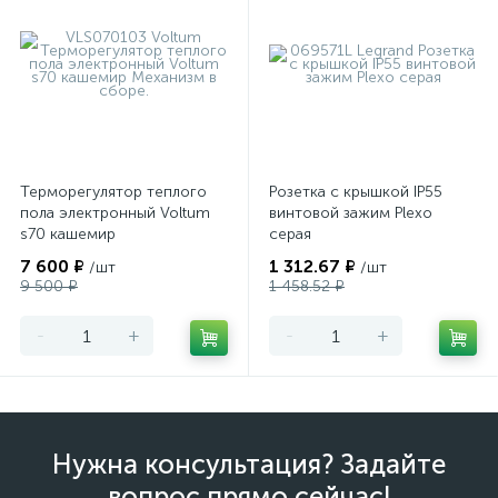
Терморегулятор теплого
Розетка с крышкой IP55
пола электронный Voltum
винтовой зажим Plexo
s70 кашемир
серая
7 600 ₽
1 312.67 ₽
/шт
/шт
9 500 ₽
1 458.52 ₽
-
+
-
+
Нужна консультация? Задайте
вопрос прямо сейчас!