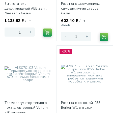
Выключатель
Розетка с заземлением
двухклавишный ABB Zenit
самозажимная Liregus
Niessen - белый
белая
1 133.82 ₽
602.40 ₽
/шт
/шт
753 ₽
-
+
-
+
-20%
Терморегулятор теплого
Розетка с крышкой IP55
пола электронный Voltum
Berker W.1 антрацит
s70 кашемир