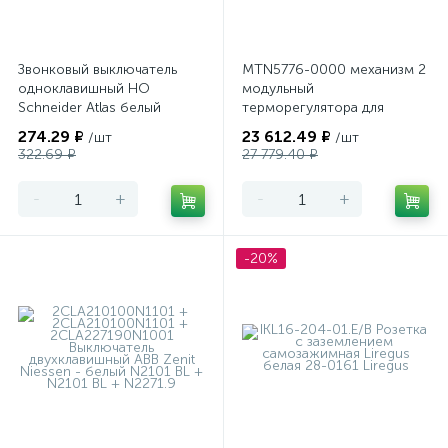
Звонковый выключатель
MTN5776-0000 механизм 2
одноклавишный НО
модульный
Schneider Atlas белый
терморегулятора для
теплого пола
274.29 ₽
23 612.49 ₽
/шт
/шт
программируемый Merten
322.69 ₽
27 779.40 ₽
-
+
-
+
-20%