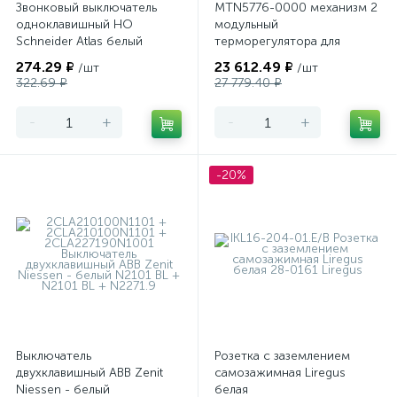
Звонковый выключатель
MTN5776-0000 механизм 2
одноклавишный НО
модульный
Schneider Atlas белый
терморегулятора для
теплого пола
274.29 ₽
23 612.49 ₽
/шт
/шт
программируемый Merten
322.69 ₽
27 779.40 ₽
-
+
-
+
-20%
Выключатель
Розетка с заземлением
двухклавишный ABB Zenit
самозажимная Liregus
Niessen - белый
белая