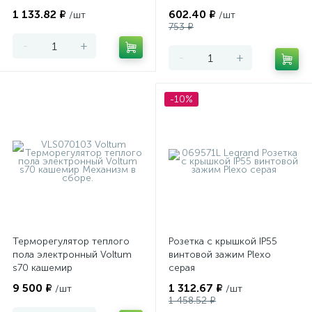
1 133.82 ₽
602.40 ₽
/шт
/шт
753 ₽
-
+
-
+
-10%
Терморегулятор теплого
Розетка с крышкой IP55
пола электронный Voltum
винтовой зажим Plexo
s70 кашемир
серая
9 500 ₽
1 312.67 ₽
/шт
/шт
1 458.52 ₽