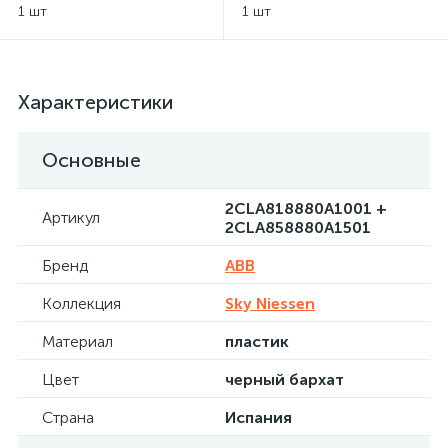
ABB Sky Niessen
ABB Sky Niessen - черный
1 шт
1 шт
бархат
Характеристики
Основные
2CLA818880A1001 +
Артикул
2CLA858880A1501
Бренд
ABB
Коллекция
Sky Niessen
Материал
пластик
Цвет
черный бархат
Страна
Испания