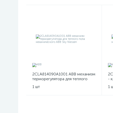
2CLA814090A1001 ABB механизм
2C
терморегулятора для теплого
- 
пола механического ABB Sky
те
1 шт
1 
Niessen
Sk