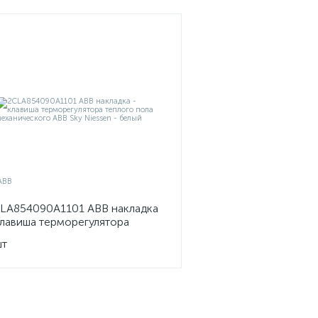
LA854090A1101 ABB накладка
клавиша терморегулятора
плого пола механического ABB
шт
y Niessen - белый