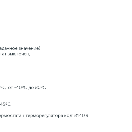
заданное значение)
ат выключен,
ºC, от -40ºC до 80ºC.
 45ºC
рмостата / терморегулятора код: 8140.9.