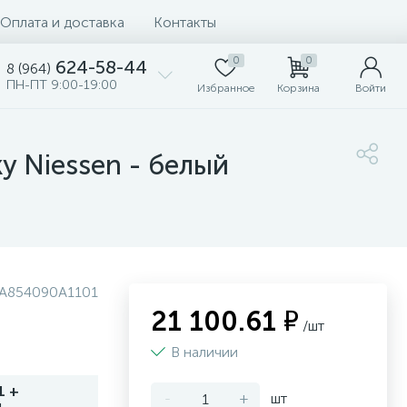
Оплата и доставка
Контакты
0
0
624-58-44
8 (964)
ПН-ПТ 9:00-19:00
Избранное
Корзина
Войти
y Niessen - белый
LA854090A1101
21 100.61 ₽
/шт
В наличии
1 +
-
+
шт