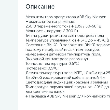
Описание
Механизм терморегулятора ABB Sky Niessen
Номинальное напряжение:
230 В переменного тока ± 10% / 50-60 Гц
Мощность нагрузки: 2.300 Вт
Тип нагрузки: резистор для подогрева пола
Температура управления: от + 5ºC до + 45ºC (
Состояние ВЫКЛ: В положении ВЫКЛ термост
поэтому не обращайтесь к температуре,
измеренной датчиком температуры пола.
Выходной контакт реле разомкнут.
Точность температуры: 0,5ºC
Гистерезис: 0,5ºC
Датчик температуры пола: NTC, 10 кОм при 25
Двойной изолированный кабель длиной 4 м.
Светодиодная индикация: красный и зеленый
Температура окружающей среды: от -20ºC до
Без крепежных лапок
+ Накладка ABB Sky Niessen для комнатного те