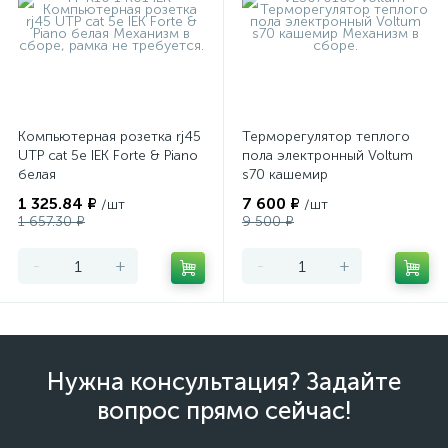
Компьютерная розетка rj45
Терморегулятор теплого
UTP cat 5e IEK Forte & Piano
пола электронный Voltum
белая
s70 кашемир
1 325.84 ₽
7 600 ₽
/шт
/шт
1 657.30 ₽
9 500 ₽
-
+
-
+
Нужна консультация? Задайте
вопрос прямо сейчас!