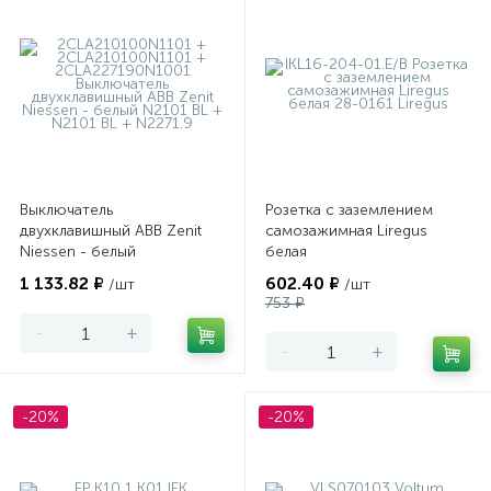
Выключатель
Розетка с заземлением
двухклавишный ABB Zenit
самозажимная Liregus
Niessen - белый
белая
1 133.82 ₽
602.40 ₽
/шт
/шт
753 ₽
-
+
-
+
-20%
-20%