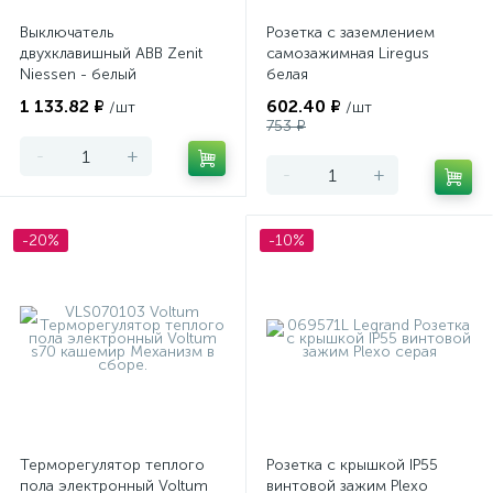
Выключатель
Розетка с заземлением
двухклавишный ABB Zenit
самозажимная Liregus
Niessen - белый
белая
1 133.82 ₽
602.40 ₽
/шт
/шт
753 ₽
-
+
-
+
-20%
-10%
Терморегулятор теплого
Розетка с крышкой IP55
пола электронный Voltum
винтовой зажим Plexo