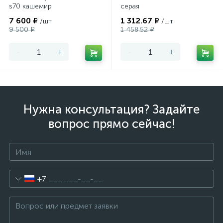
s70 кашемир
серая
7 600 ₽
1 312.67 ₽
/шт
/шт
9 500 ₽
1 458.52 ₽
-
+
-
+
Нужна консультация? Задайте
вопрос прямо сейчас!
+7