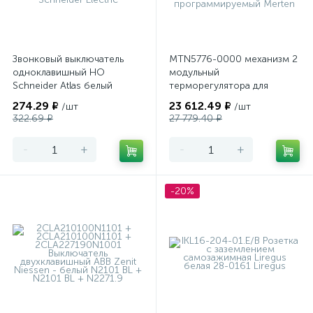
Звонковый выключатель
MTN5776-0000 механизм 2
одноклавишный НО
модульный
Schneider Atlas белый
терморегулятора для
теплого пола
274.29 ₽
23 612.49 ₽
/шт
/шт
программируемый Merten
322.69 ₽
27 779.40 ₽
-
+
-
+
-20%