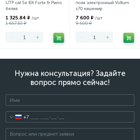
UTP cat 5e IEK Forte & Piano
пола электронный Voltum
белая
s70 кашемир
1 325.84 ₽
7 600 ₽
/шт
/шт
1 657.30 ₽
9 500 ₽
-
+
-
+
Нужна консультация? Задайте
вопрос прямо сейчас!
+7