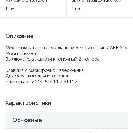
жалюзи с фиксацией
выключателя для жалюзи
клавишного ABB Niessen
без фиксации клавишного
1 шт
1 шт
ABB Sky Niessen - античная
латунь
Описание
Механизм выключателя жалюзи без фиксации / ABB Sky
Moon Niessen
Выключатель жалюзи кнопочный 2 полюса.
Клавиша с маркировкой вверх-вниз
Для механизмов управления
жалюзи арт. 8144, 8144.1 и 8144.2
Характеристики
Основные