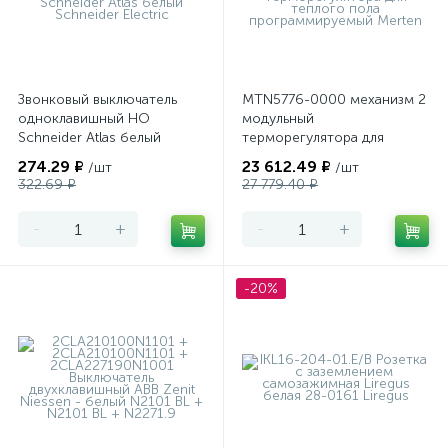
Звонковый выключатель
MTN5776-0000 механизм 2
одноклавишный НО
модульный
Schneider Atlas белый
терморегулятора для
теплого пола
274.29 ₽
23 612.49 ₽
/шт
/шт
программируемый Merten
322.69 ₽
27 779.40 ₽
-
+
-
+
-20%