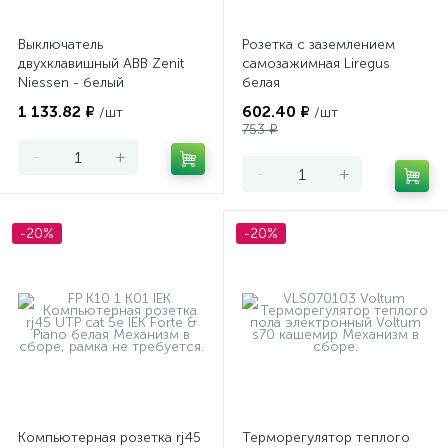
Выключатель
Розетка с заземлением
двухклавишный ABB Zenit
самозажимная Liregus
Niessen - белый
белая
1 133.82 ₽
602.40 ₽
/шт
/шт
753 ₽
-
+
-
+
-20%
-20%
Компьютерная розетка rj45
Терморегулятор теплого