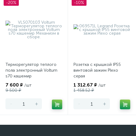
-20%
-10%
Терморегулятор теплого
Розетка с крышкой IP55
пола электронный Voltum
винтовой зажим Plexo
s70 кашемир
серая
7 600 ₽
1 312.67 ₽
/шт
/шт
9 500 ₽
1 458.52 ₽
-
+
-
+