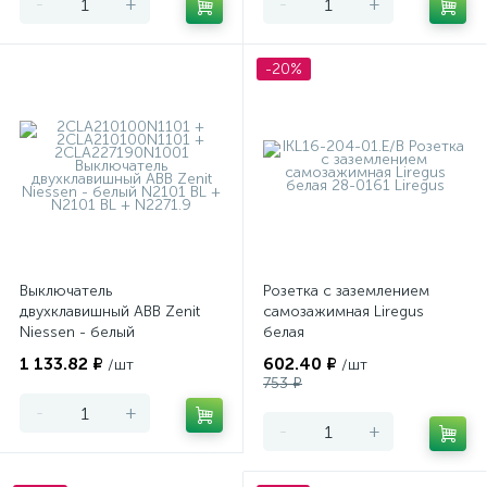
-
+
-
+
-20%
Выключатель
Розетка с заземлением
двухклавишный ABB Zenit
самозажимная Liregus
Niessen - белый
белая
1 133.82 ₽
602.40 ₽
/шт
/шт
753 ₽
-
+
-
+