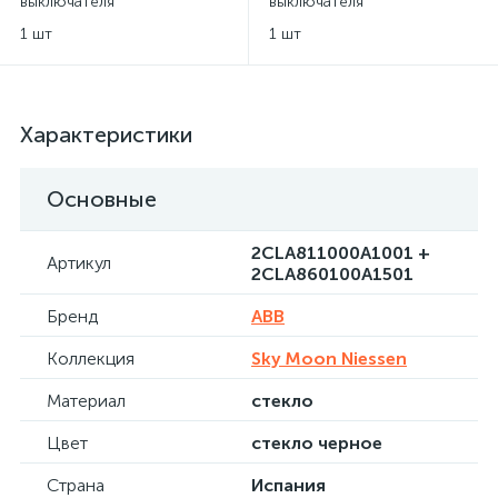
выключателя
выключателя
одноклавишного ABB Sky
одноклавишного ABB Sky
1 шт
1 шт
Niessen
Moon Niessen - стекло
черное
Характеристики
Основные
2CLA811000A1001 +
Артикул
2CLA860100A1501
Бренд
ABB
Коллекция
Sky Moon Niessen
Материал
стекло
Цвет
стекло черное
Страна
Испания