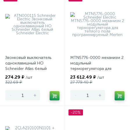
Звонковый выключатель
MTN5776-0000 механизм 2
одноклавишный НО
модульный
Schneider Atlas белый
терморегулятора для
теплого пола
274.29 ₽
23 612.49 ₽
/шт
/шт
программируемый Merten
322.69 ₽
27 779.40 ₽
-
+
-
+
-20%