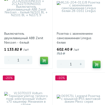
Выключатель
Розетка с заземлением
двухклавишный ABB Zenit
самозажимная Liregus
Niessen - белый
белая
1 133.82 ₽
602.40 ₽
/шт
/шт
753 ₽
-
+
-
+
-20%
-10%