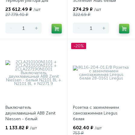
терморегулятора для
Schneider Atlas белый
теплого пола
23 612.49 ₽
274.29 ₽
/шт
/шт
программируемый Merten
27 779.40 ₽
322.69 ₽
-
+
-
+
-20%
Выключатель
Розетка с заземлением
двухклавишный ABB Zenit
самозажимная Liregus
Niessen - белый
белая
1 133.82 ₽
602.40 ₽
/шт
/шт
753 ₽