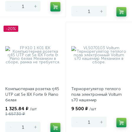
-
+
-
+
-20%
Компьютерная розетка rj45
Терморегулятор теплого
UTP cat 5e IEK Forte & Piano
пола электронный Voltum
белая
s70 кашемир
1 325.84 ₽
9 500 ₽
/шт
/шт
1 657.30 ₽
-
+
-
+