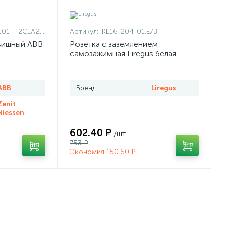
1101 + 2CLA227190N1001
Артикул:
IKL16-204-01.E/B
вишный ABB
Розетка с заземлением
самозажимная Liregus белая
ABB
Бренд
Liregus
Zenit
Niessen
602.40 ₽
/шт
753 ₽
Экономия 150.60 ₽