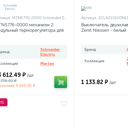
тикул:
MTN5776-0000 Schneider Electric
Артикул:
2CLA210100N1101 + 2CLA210100N
N5776-0000 механизм 2
Выключатель двухкла
дульный терморегулятора для
Zenit Niessen - белый
плого пола программируемый
rten
Schneider
Бренд
Бренд
Electric
Коллекция
Коллекция
Merten
3 612.49 ₽
/шт
 779.40 ₽
1 133.82 ₽
/шт
ономия 4 166.91 ₽
0%