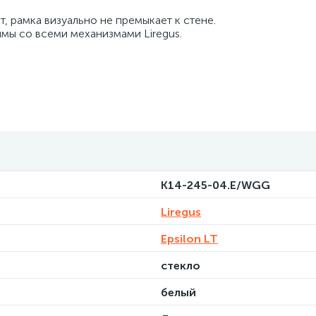
т, рамка визуально не премыкает к стене.
имы со всеми механизмами Liregus.
K14-245-04.E/WGG
Liregus
Epsilon LT
стекло
белый