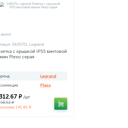
тикул:
069571L Legrand
зетка с крышкой IP55 винтовой
жим Plexo серая
Бренд
Legrand
Коллекция
Plexo
 312.67 ₽
/шт
458.52 ₽
ономия 145.85 ₽