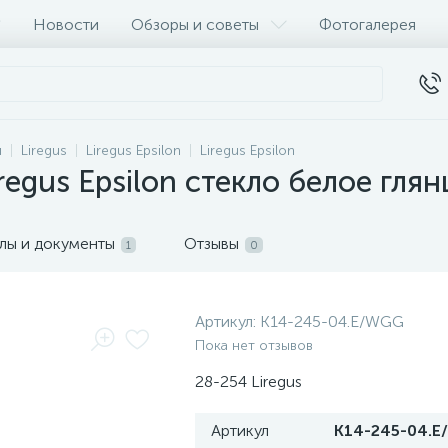
Новости
Обзоры и советы
Фотогалерея
и
Liregus
Liregus Epsilon
Liregus Epsilon
regus Epsilon стекло белое гля
лы и документы
Отзывы
1
0
Артикул:
K14-245-04.E/WGG
Пока нет отзывов
28-254 Liregus
Артикул
K14-245-04.