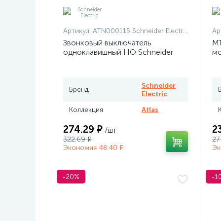
Артикул:
ATN000115 Schneider Electric
Ар
Звонковый выключатель
MT
одноклавишный НО Schneider
мо
Atlas белый
те
Me
Schneider
Бренд
Electric
Коллекция
Atlas
274.29 ₽
2
/шт
322.69 ₽
27
Экономия 48.40 ₽
Эк
-20%
-1