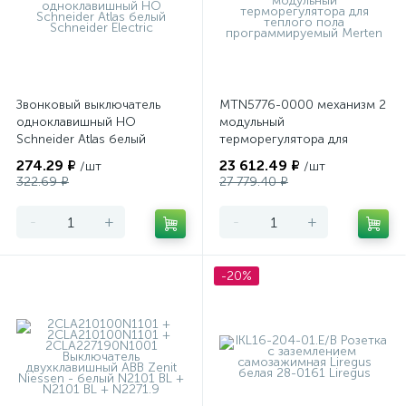
Звонковый выключатель
MTN5776-0000 механизм 2
одноклавишный НО
модульный
Schneider Atlas белый
терморегулятора для
теплого пола
274.29 ₽
23 612.49 ₽
/шт
/шт
программируемый Merten
322.69 ₽
27 779.40 ₽
-
+
-
+
-20%