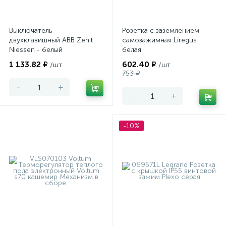
Выключатель
Розетка с заземлением
двухклавишный ABB Zenit
самозажимная Liregus
Niessen - белый
белая
1 133.82 ₽
602.40 ₽
/шт
/шт
753 ₽
-
+
-
+
-10%