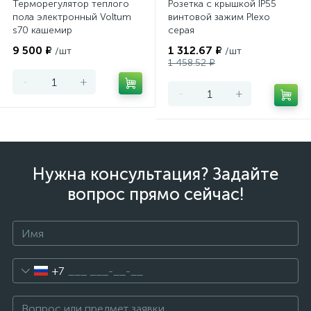
Терморегулятор теплого
Розетка с крышкой IP55
пола электронный Voltum
винтовой зажим Plexo
s70 кашемир
серая
9 500 ₽
1 312.67 ₽
/шт
/шт
1 458.52 ₽
-
+
-
+
Нужна консультация? Задайте
вопрос прямо сейчас!
+7