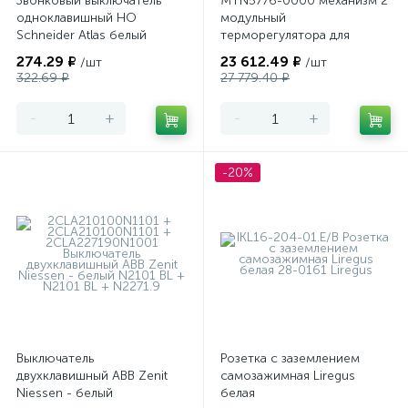
Звонковый выключатель
MTN5776-0000 механизм 2
одноклавишный НО
модульный
Schneider Atlas белый
терморегулятора для
теплого пола
274.29 ₽
23 612.49 ₽
/шт
/шт
программируемый Merten
322.69 ₽
27 779.40 ₽
-
+
-
+
-20%
Выключатель
Розетка с заземлением
двухклавишный ABB Zenit
самозажимная Liregus
Niessen - белый
белая