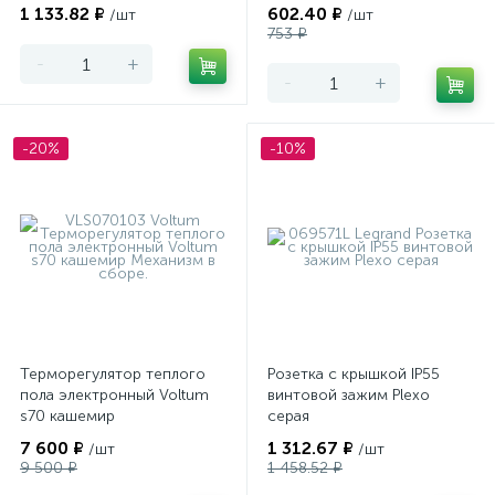
1 133.82 ₽
602.40 ₽
/шт
/шт
753 ₽
-
+
-
+
-20%
-10%
Терморегулятор теплого
Розетка с крышкой IP55
пола электронный Voltum
винтовой зажим Plexo
s70 кашемир
серая
7 600 ₽
1 312.67 ₽
/шт
/шт
9 500 ₽
1 458.52 ₽