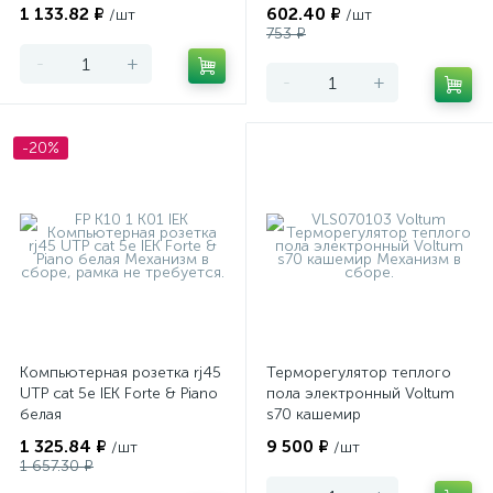
1 133.82 ₽
602.40 ₽
/шт
/шт
753 ₽
-
+
-
+
-20%
Компьютерная розетка rj45
Терморегулятор теплого
UTP cat 5e IEK Forte & Piano
пола электронный Voltum
белая
s70 кашемир
1 325.84 ₽
9 500 ₽
/шт
/шт
1 657.30 ₽