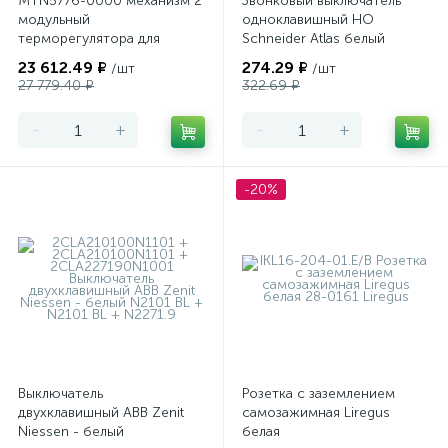
MTN5776-0000 механизм 2
Звонковый выключатель
модульный
одноклавишный НО
терморегулятора для
Schneider Atlas белый
теплого пола
23 612.49 ₽
274.29 ₽
/шт
/шт
программируемый Merten
27 779.40 ₽
322.69 ₽
-
+
-
+
-20%
Выключатель
Розетка с заземлением
двухклавишный ABB Zenit
самозажимная Liregus
Niessen - белый
белая