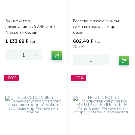
Выключатель
Розетка с заземлением
двухклавишный ABB Zenit
самозажимная Liregus
Niessen - белый
белая
1 133.82 ₽
602.40 ₽
/шт
/шт
753 ₽
-
+
-
+
-20%
-20%