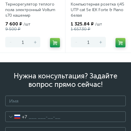
Терморегулятор теплого
Компьютерная розетка rj45
пола электронный Voltum
UTP cat 5e IEK Forte & Piano
s70 кашемир
белая
7 600 ₽
1 325.84 ₽
/шт
/шт
9 500 ₽
1 657.30 ₽
-
+
-
+
Нужна консультация? Задайте
вопрос прямо сейчас!
+7