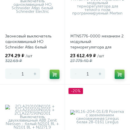
Звонковый выключатель
MTN5776-0000 механизм 2
одноклавишный НО
модульный
Schneider Atlas белый
терморегулятора для
теплого пола
274.29 ₽
23 612.49 ₽
/шт
/шт
программируемый Merten
322.69 ₽
27 779.40 ₽
-
+
-
+
-20%