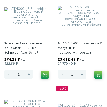
Звонковый выключатель
MTN5776-0000 механизм 2
одноклавишный НО
модульный
Schneider Atlas белый
терморегулятора для
теплого пола
274.29 ₽
23 612.49 ₽
/шт
/шт
программируемый Merten
322.69 ₽
27 779.40 ₽
-
+
-
+
-20%