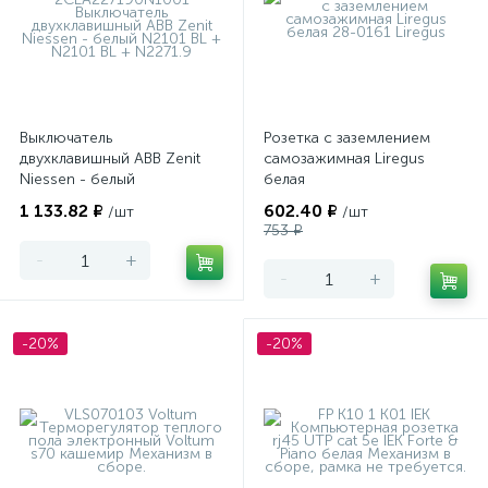
Выключатель
Розетка с заземлением
двухклавишный ABB Zenit
самозажимная Liregus
Niessen - белый
белая
1 133.82 ₽
602.40 ₽
/шт
/шт
753 ₽
-
+
-
+
-20%
-20%