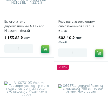
Выключатель
Розетка с заземлением
двухклавишный ABB Zenit
самозажимная Liregus
Niessen - белый
белая
1 133.82 ₽
602.40 ₽
/шт
/шт
753 ₽
-
+
-
+
-10%