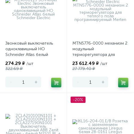
Звонковый выключатель
MTN5776-0000 механизм 2
одноклавишный НО
модульный
Schneider Atlas белый
терморегулятора для
теплого пола
274.29 ₽
23 612.49 ₽
/шт
/шт
программируемый Merten
322.69 ₽
27 779.40 ₽
-
+
-
+
-20%