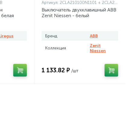
/B
Артикул:
2CLA210100N1101 + 2CLA210100N1101 + 2CLA227190N1001
ем
Выключатель двухклавишный ABB
 белая
Zenit Niessen - белый
Liregus
Бренд
ABB
Zenit
Коллекция
Niessen
1 133.82 ₽
/шт