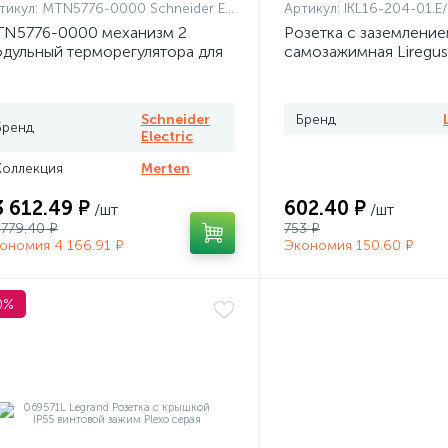
тикул:
MTN5776-0000 Schneider Electric
Артикул:
IKL16-204-01.E
N5776-0000 механизм 2
Розетка с заземлени
дульный терморегулятора для
самозажимная Liregus
плого пола программируемый
rten
Schneider
Бренд
Бренд
Electric
Коллекция
Merten
3 612.49 ₽
602.40 ₽
/шт
/шт
 779.40 ₽
753 ₽
ономия 4 166.91 ₽
Экономия 150.60 ₽
0%