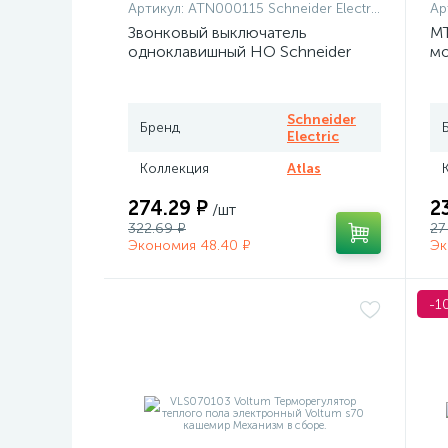
Артикул:
ATN000115 Schneider Electric
Ар
Звонковый выключатель
MT
одноклавишный НО Schneider
мо
Atlas белый
те
Me
Schneider
Бренд
Electric
Коллекция
Atlas
274.29 ₽
2
/шт
322.69 ₽
27
Экономия 48.40 ₽
Эк
-1