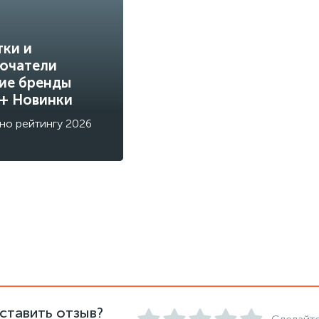
тки и
ючатели
ие бренды
 + Новинки
но рейтингу 2026
ставить отзыв?