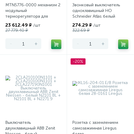
MTN5776-0000 механизм 2
Звонковый выключатель
модульный
одноклавишный НО
терморегулятора для
Schneider Atlas белый
теплого пола
23 612.49 ₽
274.29 ₽
/шт
/шт
программируемый Merten
27 779.40 ₽
322.69 ₽
-
+
-
+
-20%
Выключатель
Розетка с заземлением
двухклавишный ABB Zenit
самозажимная Liregus
Niessen - белый
белая