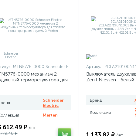
тикул:
MTN5776-0000 Schneider Electric
Артикул:
2CLA210100N1101 + 2CLA210100N
N5776-0000 механизм 2
Выключатель двухкла
дульный терморегулятора для
Zenit Niessen - белый
плого пола программируемый
rten
Schneider
Бренд
Бренд
Electric
Коллекция
Коллекция
Merten
3 612.49 ₽
/шт
 779.40 ₽
1 133.82 ₽
/шт