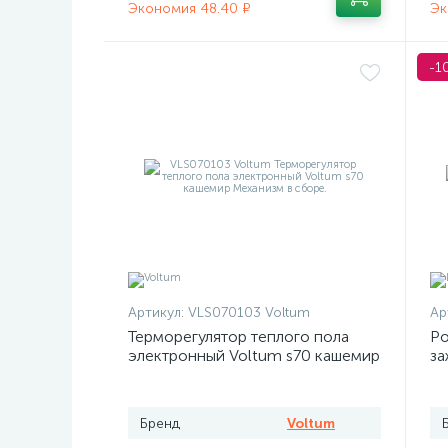
Экономия 48.40 ₽
Эк
-1
Артикул:
VLS070103 Voltum
Ар
Терморегулятор теплого пола
Ро
электронный Voltum s70 кашемир
за
Бренд
Voltum