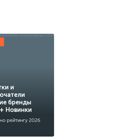
ы
тки и
ючатели
ие бренды
 + Новинки
но рейтингу 2026