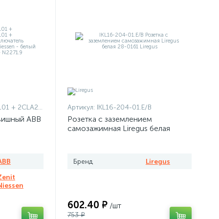
1101 + 2CLA227190N1001
Артикул:
IKL16-204-01.E/B
вишный ABB
Розетка с заземлением
самозажимная Liregus белая
ABB
Бренд
Liregus
Zenit
Niessen
602.40 ₽
/шт
753 ₽