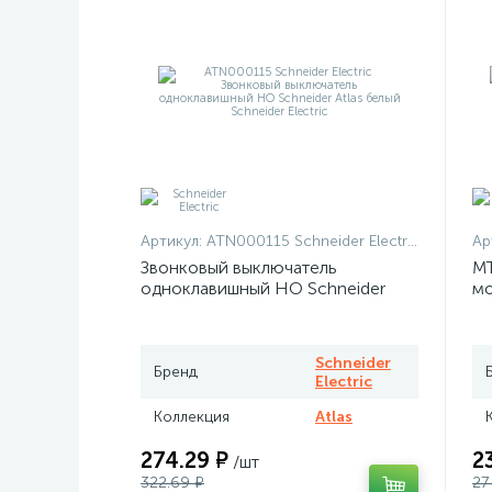
Артикул:
ATN000115 Schneider Electric
Ар
Звонковый выключатель
MT
одноклавишный НО Schneider
мо
Atlas белый
те
Me
Schneider
Бренд
Electric
Коллекция
Atlas
274.29 ₽
2
/шт
322.69 ₽
27