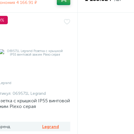
ономия 4 166.91 ₽
0%
тикул:
069571L Legrand
зетка с крышкой IP55 винтовой
жим Plexo серая
Бренд
Legrand