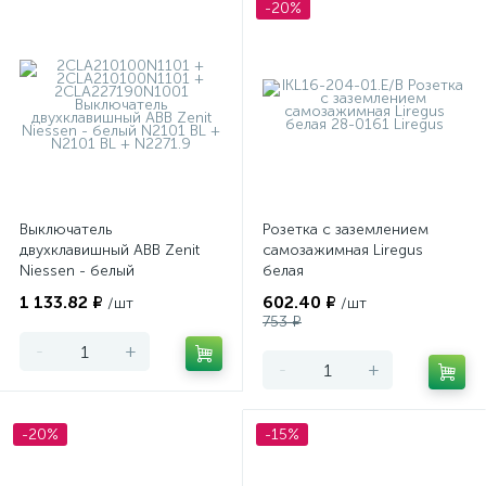
-20%
Выключатель
Розетка с заземлением
двухклавишный ABB Zenit
самозажимная Liregus
Niessen - белый
белая
1 133.82 ₽
602.40 ₽
/шт
/шт
753 ₽
-
+
-
+
-20%
-15%