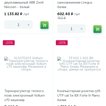
двухклавишный ABB Zenit
самозажимная Liregus
Niessen - белый
белая
1 133.82 ₽
602.40 ₽
/шт
/шт
753 ₽
-
+
-
+
-20%
-20%
Терморегулятор теплого
Компьютерная розетка rj45
пола электронный Voltum
UTP cat 5e IEK Forte & Piano
s70 кашемир
белая