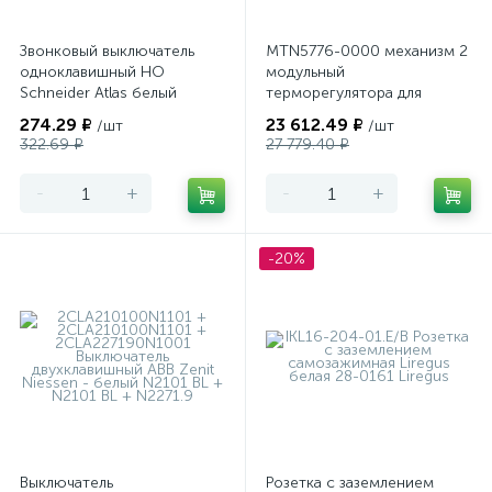
Звонковый выключатель
MTN5776-0000 механизм 2
одноклавишный НО
модульный
Schneider Atlas белый
терморегулятора для
теплого пола
274.29 ₽
23 612.49 ₽
/шт
/шт
программируемый Merten
322.69 ₽
27 779.40 ₽
-
+
-
+
-20%
Выключатель
Розетка с заземлением