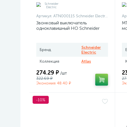
Артикул:
ATN000115 Schneider Electric
Ар
Звонковый выключатель
MT
одноклавишный НО Schneider
мо
Atlas белый
те
Me
Schneider
Бренд
Electric
Коллекция
Atlas
274.29 ₽
2
/шт
322.69 ₽
27
Экономия 48.40 ₽
Эк
-10%