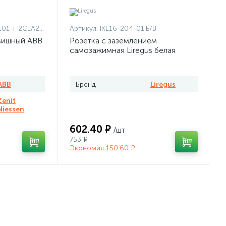
1101 + 2CLA227190N1001
Артикул:
IKL16-204-01.E/B
вишный ABB
Розетка с заземлением
самозажимная Liregus белая
ABB
Бренд
Liregus
Zenit
Niessen
602.40 ₽
/шт
753 ₽
Экономия 150.60 ₽