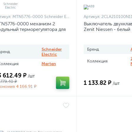
тикул:
MTN5776-0000 Schneider Electric
Артикул:
2CLA210100N1101 + 2CLA210100N
N5776-0000 механизм 2
Выключатель двухкла
дульный терморегулятора для
Zenit Niessen - белый
плого пола программируемый
rten
Schneider
Бренд
Бренд
Electric
Коллекция
Коллекция
Merten
3 612.49 ₽
/шт
 779.40 ₽
1 133.82 ₽
/шт
ономия 4 166.91 ₽