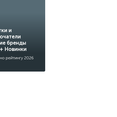
тки и
ючатели
ие бренды
 + Новинки
но рейтингу 2026