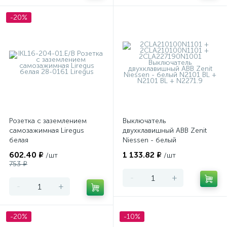
-20%
Розетка с заземлением
Выключатель
самозажимная Liregus
двухклавишный ABB Zenit
белая
Niessen - белый
602.40 ₽
1 133.82 ₽
/шт
/шт
753 ₽
-
+
-
+
-20%
-10%