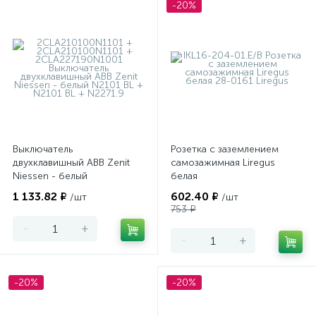
-20%
Выключатель
Розетка с заземлением
двухклавишный ABB Zenit
самозажимная Liregus
Niessen - белый
белая
1 133.82 ₽
602.40 ₽
/шт
/шт
753 ₽
-
+
-
+
-20%
-20%