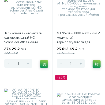
Звонковый выключатель
MTN5776-0000 механизм 2
одноклавишный НО
модульный
Schneider Atlas белый
терморегулятора для
теплого пола
274.29 ₽
23 612.49 ₽
/шт
/шт
программируемый Merten
322.69 ₽
27 779.40 ₽
-
+
-
+
-20%