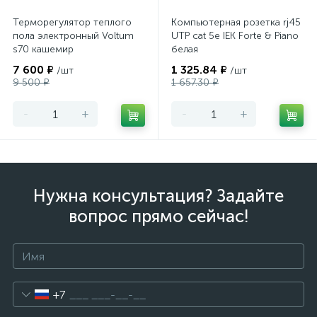
Терморегулятор теплого
Компьютерная розетка rj45
пола электронный Voltum
UTP cat 5e IEK Forte & Piano
s70 кашемир
белая
7 600 ₽
1 325.84 ₽
/шт
/шт
9 500 ₽
1 657.30 ₽
-
+
-
+
Нужна консультация? Задайте
вопрос прямо сейчас!
+7