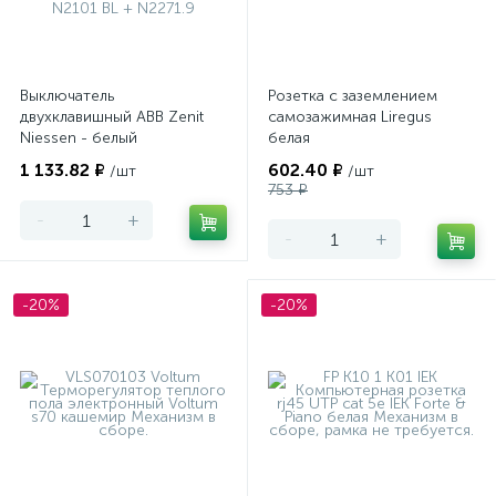
Выключатель
Розетка с заземлением
двухклавишный ABB Zenit
самозажимная Liregus
Niessen - белый
белая
1 133.82 ₽
602.40 ₽
/шт
/шт
753 ₽
-
+
-
+
-20%
-20%